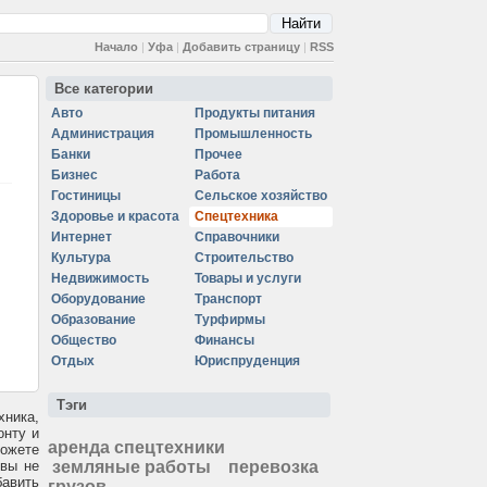
Начало
|
Уфа
|
Добавить страницу
|
RSS
Все категории
Авто
Продукты питания
Администрация
Промышленность
Банки
Прочее
Бизнес
Работа
Гостиницы
Сельское хозяйство
Здоровье и красота
Спецтехника
Интернет
Справочники
Культура
Строительство
Недвижимость
Товары и услуги
Оборудование
Транспорт
Образование
Турфирмы
Общество
Финансы
Отдых
Юриспруденция
Тэги
хника,
онту и
аренда спецтехники
можете
 вы не
земляные работы
перевозка
бавить
грузов