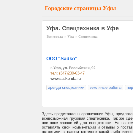
Городские страницы Уфы
Уфа. Спецтехника в Уфе
»
»
Все города
Уфа
Спецтехника
ООО "Sadko"
г. Уфа, ул. Российская, 92
тел: (347)230-63-47
www.sadko-ufa.ru
аренда спецтехники
земляные работы
пер
Здесь представлены организации Уфы, предлагаю
всевозможная грузовая спецтехника. Так же сд
поставке запчастей для спецтехники. На наше
оставлять свои комментарии и отзывы о поста
встретили в нашем каталоге какой либо извес