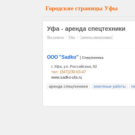
Городские страницы Уфы
Уфа - аренда спецтехники
»
»
Все города
Уфа
"аренда спецтехники"
ООО "Sadko"
|
Спецтехника
г. Уфа, ул. Российская, 92
тел: (347)230-63-47
www.sadko-ufa.ru
аренда спецтехники
земляные работы
пе