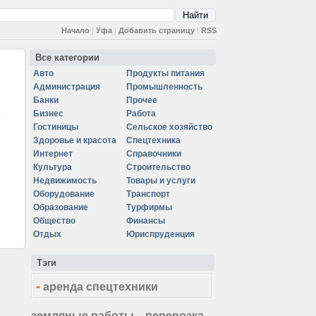
Начало
|
Уфа
|
Добавить страницу
|
RSS
Все категории
Авто
Продукты питания
Администрация
Промышленность
Банки
Прочее
Бизнес
Работа
Гостиницы
Сельское хозяйство
Здоровье и красота
Спецтехника
Интернет
Справочники
Культура
Строительство
Недвижимость
Товары и услуги
Оборудование
Транспорт
Образование
Турфирмы
Общество
Финансы
Отдых
Юриспруденция
Тэги
-
аренда спецтехники
земляные работы
перевозка