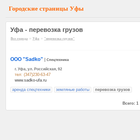
Городские страницы Уфы
Уфа - перевозка грузов
»
»
Все города
Уфа
"перевозка грузов"
ООО "Sadko"
|
Спецтехника
г. Уфа, ул. Российская, 92
тел: (347)230-63-47
www.sadko-ufa.ru
аренда спецтехники
земляные работы
перевозка грузов
Всего: 1